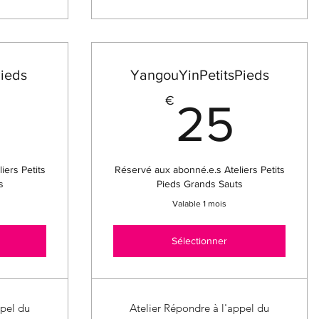
Pieds
YangouYinPetitsPieds
45€
25
€
25
iers Petits
Réservé aux abonné.e.s Ateliers Petits
s
Pieds Grands Sauts
Valable 1 mois
Sélectionner
ppel du
Atelier Répondre à l'appel du