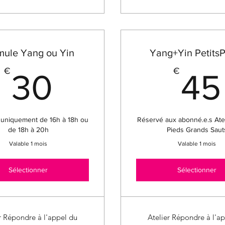
mule Yang ou Yin
Yang+Yin Petits
30€
€
€
30
45
z uniquement de 16h à 18h ou
Réservé aux abonné.e.s Atel
de 18h à 20h
Pieds Grands Saut
Valable 1 mois
Valable 1 mois
Sélectionner
Sélectionner
r Répondre à l'appel du
Atelier Répondre à l'a