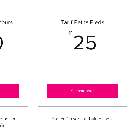
cours
Tarif Petits Pieds
350€
25
€
0
25
Sélectionner
 cours en
Atelier Yin yoga et bain de sons
Yin