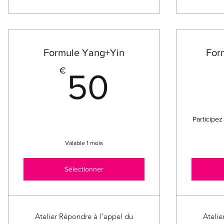
Formule Yang+Yin
For
50€
€
50
Participe
Valable 1 mois
Sélectionner
Atelier Répondre à l'appel du
Atelie