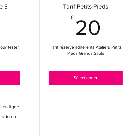
e 3
Tarif Petits Pieds
40€
20
€
20
pour tester
Tarif réservé adhérents Ateliers Petits
Pieds Grands Sauts
Sélectionner
 en ligne
hebdo en