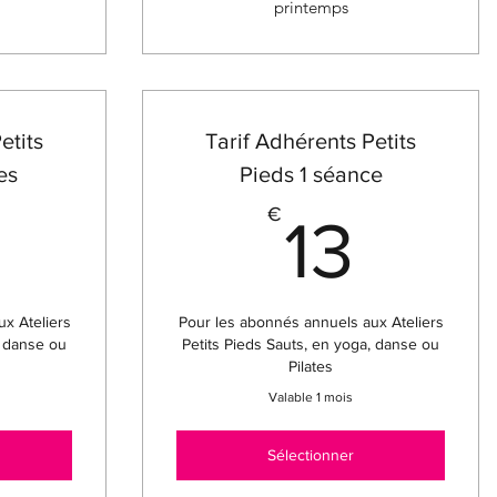
printemps
etits
Tarif Adhérents Petits
es
Pieds 1 séance
24€
13€
€
13
x Ateliers
Pour les abonnés annuels aux Ateliers
, danse ou
Petits Pieds Sauts, en yoga, danse ou
Pilates
Valable 1 mois
Sélectionner