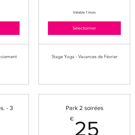
Valable 1 mois
Sélectionner
ploiement
Stage Yoga - Vacances de Février
. - 3
Park 2 soirées
€
25
€
25